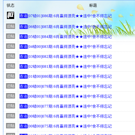
状态
标题
香港
[07错01]086期:6肖赢得漂亮★★连中!舍不得忘记
香港
[06错01]085期:6肖赢得漂亮★★连中!舍不得忘记
香港
[05错01]084期:6肖赢得漂亮★★连中!舍不得忘记
香港
[04错00]083期:6肖赢得漂亮★★连中!舍不得忘记
香港
[03错00]082期:6肖赢得漂亮★★连中!舍不得忘记
香港
[02错00]081期:6肖赢得漂亮★★连中!舍不得忘记
香港
[01错00]080期:6肖赢得漂亮★★连中!舍不得忘记
香港
[00错00]079期:6肖赢得漂亮★★连中!舍不得忘记
香港
[00错00]078期:6肖赢得漂亮★★连中!舍不得忘记
香港
[00错00]077期:6肖赢得漂亮★★连中!舍不得忘记
香港
[00错00]076期:6肖赢得漂亮★★连中!舍不得忘记
香港
[00错00]075期:6肖赢得漂亮★★连中!舍不得忘记