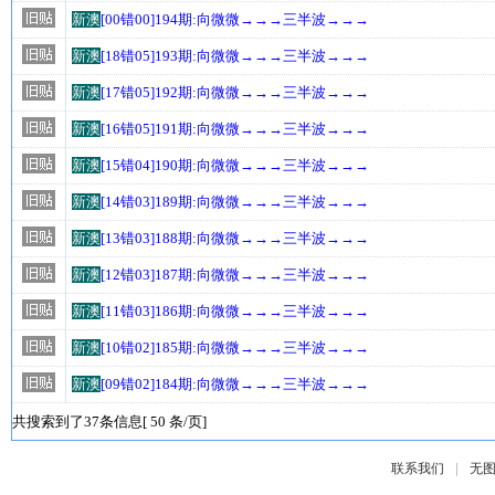
新澳
[00错00]194期:向微微→→→三半波→→→
新澳
[18错05]193期:向微微→→→三半波→→→
新澳
[17错05]192期:向微微→→→三半波→→→
新澳
[16错05]191期:向微微→→→三半波→→→
新澳
[15错04]190期:向微微→→→三半波→→→
新澳
[14错03]189期:向微微→→→三半波→→→
新澳
[13错03]188期:向微微→→→三半波→→→
新澳
[12错03]187期:向微微→→→三半波→→→
新澳
[11错03]186期:向微微→→→三半波→→→
新澳
[10错02]185期:向微微→→→三半波→→→
新澳
[09错02]184期:向微微→→→三半波→→→
共搜索到了37条信息[ 50 条/页]
|
联系我们
无