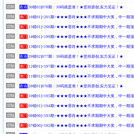
香港
[30错03]078期：30码就是准！★坚持原创,实力见证！★
澳门
[16错01]<201期>★★★⑧肖★★★不求期期中大奖，中一期
澳门
[15错01]<200期>★★★⑧肖★★★不求期期中大奖，中一期
澳门
[14错01]<199期>★★★⑧肖★★★不求期期中大奖，中一期
澳门
[13错01]<198期>★★★⑧肖★★★不求期期中大奖，中一期
香港
[29错02]077期：30码就是准！★坚持原创,实力见证！★
澳门
[12错01]<197期>★★★⑧肖★★★不求期期中大奖，中一期
澳门
[11错01]<196期>★★★⑧肖★★★不求期期中大奖，中一期
香港
[28错01]076期：30码就是准！★坚持原创,实力见证！★
澳门
[10错01]<195期>★★★⑧肖★★★不求期期中大奖，中一期
澳门
[09错01]<194期>★★★⑧肖★★★不求期期中大奖，中一期
澳门
[08错00]<193期>★★★⑧肖★★★不求期期中大奖，中一期
澳门
[07错00]<192期>★★★⑧肖★★★不求期期中大奖，中一期