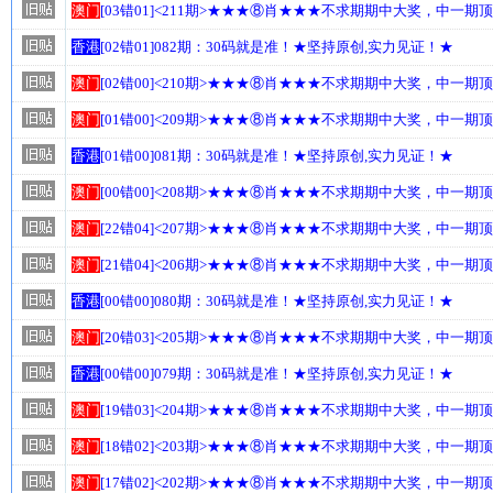
澳门
[03错01]<211期>★★★⑧肖★★★不求期期中大奖，中一期
香港
[02错01]082期：30码就是准！★坚持原创,实力见证！★
澳门
[02错00]<210期>★★★⑧肖★★★不求期期中大奖，中一期
澳门
[01错00]<209期>★★★⑧肖★★★不求期期中大奖，中一期
香港
[01错00]081期：30码就是准！★坚持原创,实力见证！★
澳门
[00错00]<208期>★★★⑧肖★★★不求期期中大奖，中一期
澳门
[22错04]<207期>★★★⑧肖★★★不求期期中大奖，中一期
澳门
[21错04]<206期>★★★⑧肖★★★不求期期中大奖，中一期
香港
[00错00]080期：30码就是准！★坚持原创,实力见证！★
澳门
[20错03]<205期>★★★⑧肖★★★不求期期中大奖，中一期
香港
[00错00]079期：30码就是准！★坚持原创,实力见证！★
澳门
[19错03]<204期>★★★⑧肖★★★不求期期中大奖，中一期
澳门
[18错02]<203期>★★★⑧肖★★★不求期期中大奖，中一期
澳门
[17错02]<202期>★★★⑧肖★★★不求期期中大奖，中一期