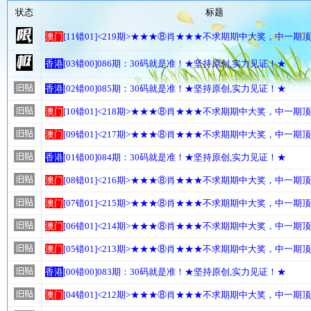
状态
标题
澳门
[11错01]<219期>★★★⑧肖★★★不求期期中大奖，中一期
香港
[03错00]086期：30码就是准！★坚持原创,实力见证！★
香港
[02错00]085期：30码就是准！★坚持原创,实力见证！★
澳门
[10错01]<218期>★★★⑧肖★★★不求期期中大奖，中一期
澳门
[09错01]<217期>★★★⑧肖★★★不求期期中大奖，中一期
香港
[01错00]084期：30码就是准！★坚持原创,实力见证！★
澳门
[08错01]<216期>★★★⑧肖★★★不求期期中大奖，中一期
澳门
[07错01]<215期>★★★⑧肖★★★不求期期中大奖，中一期
澳门
[06错01]<214期>★★★⑧肖★★★不求期期中大奖，中一期
澳门
[05错01]<213期>★★★⑧肖★★★不求期期中大奖，中一期
香港
[00错00]083期：30码就是准！★坚持原创,实力见证！★
澳门
[04错01]<212期>★★★⑧肖★★★不求期期中大奖，中一期