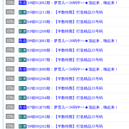
香港
[10错01]082期：梦雪儿<<30码中>>★顶起来，嗨起来！
新澳
[05错01]211期：【半数特围】打造精品35号码
新澳
[04错01]210期：【半数特围】打造精品35号码
新澳
[03错01]209期：【半数特围】打造精品35号码
香港
[09错01]081期：梦雪儿<<30码中>>★顶起来，嗨起来！
新澳
[02错00]208期：【半数特围】打造精品35号码
新澳
[01错00]207期：【半数特围】打造精品35号码
香港
[08错01]080期：梦雪儿<<30码中>>★顶起来，嗨起来！
新澳
[00错00]206期：【半数特围】打造精品35号码
新澳
[62错10]205期：【半数特围】打造精品35号码
新澳
[61错09]204期：【半数特围】打造精品35号码
香港
[07错01]079期：梦雪儿<<30码中>>★顶起来，嗨起来！
新澳
[60错09]203期：【半数特围】打造精品35号码
新澳
[59错09]202期：【半数特围】打造精品35号码