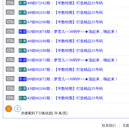
新澳
[49错07]192期：【半数特围】打造精品35号码
新澳
[48错06]191期：【半数特围】打造精品35号码
新澳
[47错06]190期：【半数特围】打造精品35号码
香港
[02错00]074期：梦雪儿<<30码中>>★顶起来，嗨起来！
新澳
[46错06]189期：【半数特围】打造精品35号码
新澳
[45错06]188期：【半数特围】打造精品35号码
香港
[01错00]073期：梦雪儿<<30码中>>★顶起来，嗨起来！
新澳
[44错06]187期：【半数特围】打造精品35号码
香港
[00错00]072期：梦雪儿<<30码中>>★顶起来，嗨起来！
新澳
[43错06]186期：【半数特围】打造精品35号码
新澳
[42错06]185期：【半数特围】打造精品35号码
1
2
共搜索到了53条信息[ 50 条/页]
|
联系我们
无