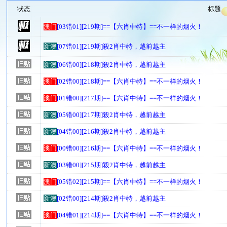
状态
标题
澳门
[03错01][219期]==【六肖中特】==不一样的烟火！
新澳
[07错01][219期]殺2肖中特，越前越主
新澳
[06错00][218期]殺2肖中特，越前越主
澳门
[02错00][218期]==【六肖中特】==不一样的烟火！
澳门
[01错00][217期]==【六肖中特】==不一样的烟火！
新澳
[05错00][217期]殺2肖中特，越前越主
新澳
[04错00][216期]殺2肖中特，越前越主
澳门
[00错00][216期]==【六肖中特】==不一样的烟火！
新澳
[03错00][215期]殺2肖中特，越前越主
澳门
[05错02][215期]==【六肖中特】==不一样的烟火！
新澳
[02错00][214期]殺2肖中特，越前越主
澳门
[04错01][214期]==【六肖中特】==不一样的烟火！