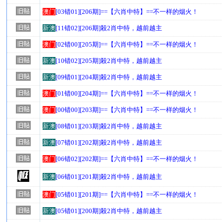
澳门
[03错01][206期]==【六肖中特】==不一样的烟火！
新澳
[11错02][206期]殺2肖中特，越前越主
澳门
[02错00][205期]==【六肖中特】==不一样的烟火！
新澳
[10错02][205期]殺2肖中特，越前越主
新澳
[09错01][204期]殺2肖中特，越前越主
澳门
[01错00][204期]==【六肖中特】==不一样的烟火！
澳门
[00错00][203期]==【六肖中特】==不一样的烟火！
新澳
[08错01][203期]殺2肖中特，越前越主
新澳
[07错01][202期]殺2肖中特，越前越主
澳门
[06错02][202期]==【六肖中特】==不一样的烟火！
新澳
[06错01][201期]殺2肖中特，越前越主
澳门
[05错01][201期]==【六肖中特】==不一样的烟火！
新澳
[05错01][200期]殺2肖中特，越前越主