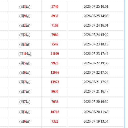
(回
3
贴)
5740
2026-07-25 16:01
(回
9
贴)
8932
2026-07-25 14:08
(回
2
贴)
7169
2026-07-24 16:01
(回
2
贴)
7969
2026-07-24 15:20
(回
2
贴)
7547
2026-07-23 18:13
(回
10
贴)
21199
2026-07-23 17:42
(回
5
贴)
9925
2026-07-22 19:38
(回
6
贴)
12036
2026-07-22 17:56
(回
7
贴)
13973
2026-07-21 17:23
(回
7
贴)
9630
2026-07-21 16:47
(回
7
贴)
7633
2026-07-20 16:30
(回
3
贴)
10702
2026-07-20 11:48
(回
6
贴)
7322
2026-07-19 13:54