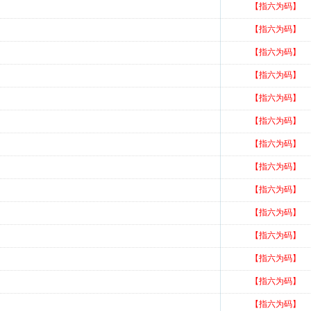
【指六为码】
【指六为码】
【指六为码】
【指六为码】
【指六为码】
【指六为码】
【指六为码】
【指六为码】
【指六为码】
【指六为码】
【指六为码】
【指六为码】
【指六为码】
【指六为码】