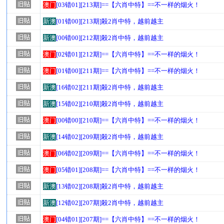
澳门
[03错01][213期]==【六肖中特】==不一样的烟火！
新澳
[01错00][213期]殺2肖中特，越前越主
新澳
[00错00][212期]殺2肖中特，越前越主
澳门
[02错01][212期]==【六肖中特】==不一样的烟火！
澳门
[01错00][211期]==【六肖中特】==不一样的烟火！
新澳
[16错02][211期]殺2肖中特，越前越主
新澳
[15错02][210期]殺2肖中特，越前越主
澳门
[00错00][210期]==【六肖中特】==不一样的烟火！
新澳
[14错02][209期]殺2肖中特，越前越主
澳门
[06错02][209期]==【六肖中特】==不一样的烟火！
澳门
[05错01][208期]==【六肖中特】==不一样的烟火！
新澳
[13错02][208期]殺2肖中特，越前越主
新澳
[12错02][207期]殺2肖中特，越前越主
澳门
[04错01][207期]==【六肖中特】==不一样的烟火！