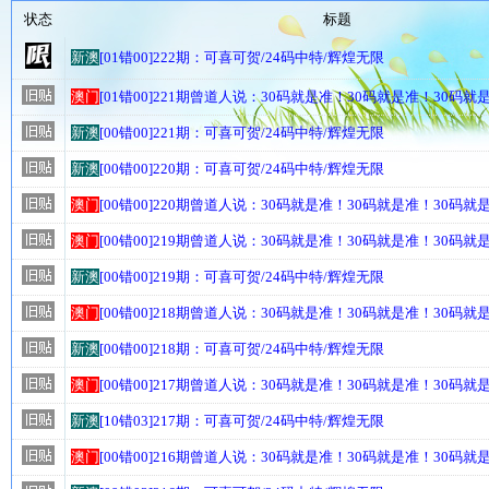
状态
标题
新澳
[01错00]222期：可喜可贺/24码中特/辉煌无限
澳门
[01错00]221期曾道人说：30码就是准！30码就是准！30码就
新澳
[00错00]221期：可喜可贺/24码中特/辉煌无限
新澳
[00错00]220期：可喜可贺/24码中特/辉煌无限
澳门
[00错00]220期曾道人说：30码就是准！30码就是准！30码就
澳门
[00错00]219期曾道人说：30码就是准！30码就是准！30码就
新澳
[00错00]219期：可喜可贺/24码中特/辉煌无限
澳门
[00错00]218期曾道人说：30码就是准！30码就是准！30码就
新澳
[00错00]218期：可喜可贺/24码中特/辉煌无限
澳门
[00错00]217期曾道人说：30码就是准！30码就是准！30码就
新澳
[10错03]217期：可喜可贺/24码中特/辉煌无限
澳门
[00错00]216期曾道人说：30码就是准！30码就是准！30码就