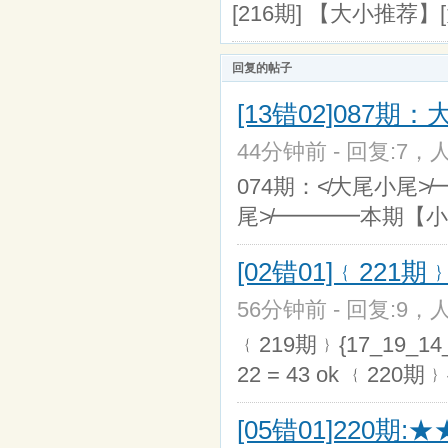
[216期] 【大小推荐】
回复的帖子
[13错02]087
44分钟前 - 回复:7，人
074期：≮大尾小尾≯
尾≯━━━━本期【小
[02错01]﹛221
56分钟前 - 回复:9，人
﹛219期﹜{17_19_14
22 = 43 ok ﹛220期﹜
[05错01]220期