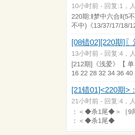
10小时前 - 回复:1，人
220期:‖梦中六合‖(5不中
不中)《13/37/17/18/
[08错02][220
13小时前 - 回复:4，人
[212期]《浅爱》【 单 01 0
16 22 28 32 34 36 
[21错01]<220
21小时前 - 回复:4，人
：＜◆杀1尾◆＞［9尾
：＜◆杀1尾◆