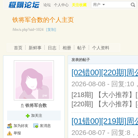
用户
论坛
个人中心
关注收藏
铁将军合数的个人主页
/bbs/u.php?uid=1024
[复制]
首页
新鲜事
日志
相册
帖子
个人资料
发表的帖子
[02错00][22
2026-08-08 - 回复:1
[218期] 【大小推荐】
[220期] 【大小推荐】
铁将军合数
加关注
[01错00][21
加为好友
发消息
2026-08-07 - 回复:8
举报