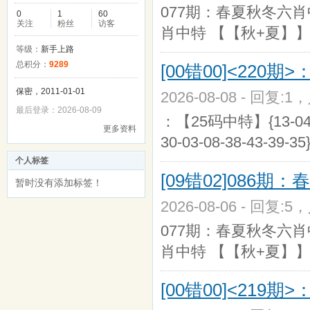
077期：春夏秋冬六肖
0
1
60
关注
粉丝
访客
肖中特 【【秋+夏】】 开
等级：
新手上路
总积分：
9289
[00错00]<220
保密，2011-01-01
2026-08-08 - 回复:1
最后登录：2026-08-09
：【25码中特】{13-04-05-
更多资料
30-03-08-38-43-39-3
个人标签
[09错02]086
暂时没有添加标签！
2026-08-06 - 回复:5
077期：春夏秋冬六肖
肖中特 【【秋+夏】】 开
[00错00]<219