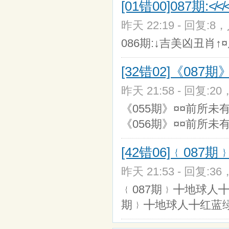
[01错00]087期:
昨天 22:19 - 回复:8，
086期:↓吉美凶丑肖↑¤
[32错02]《087
昨天 21:58 - 回复:20
《055期》¤¤前所未有
《056期》¤¤前所未有
[42错06]﹛08
昨天 21:53 - 回复:36
﹛087期﹜╋地球人╋
期﹜╋地球人╋红蓝