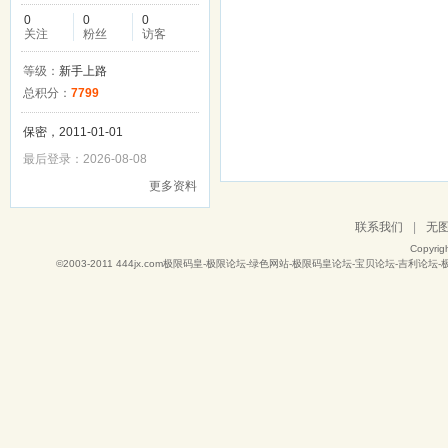
0
0
0
关注
粉丝
访客
等级：
新手上路
总积分：
7799
保密，2011-01-01
最后登录：2026-08-08
更多资料
联系我们
|
无
Copyrig
©2003-2011
444jx.com极限码皇-极限论坛-绿色网站-极限码皇论坛-宝贝论坛-吉利论坛-极