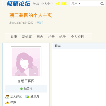
用户
论坛
个人中心
关注收藏
朝三暮四的个人主页
/bbs/u.php?uid=2292
[复制]
首页
新鲜事
日志
相册
帖子
个人资料
日志
朝三暮四
加关注
加为好友
发消息
举报