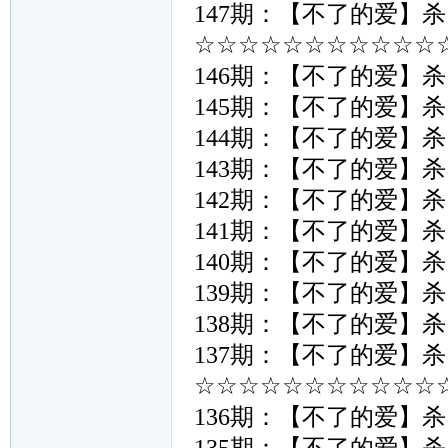
147期：【不了的爱】杀：
☆☆☆☆☆☆☆☆☆☆☆☆[
146期：【不了的爱】杀：
145期：【不了的爱】杀：
144期：【不了的爱】杀：
143期：【不了的爱】杀：
142期：【不了的爱】杀：
141期：【不了的爱】杀：
140期：【不了的爱】杀：
139期：【不了的爱】杀：
138期：【不了的爱】杀：
137期：【不了的爱】杀：
☆☆☆☆☆☆☆☆☆☆☆☆[
136期：【不了的爱】杀：