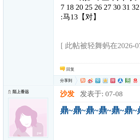
7 18 20 25 26 27 30 31 3
:马13【对】
[ 此帖被轻舞蚂在2026-07
回复
分享到
陌上香远
沙发
发表于: 07-08
鼎~鼎~鼎~鼎~鼎~鼎~