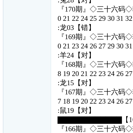
:兔28【对】
『170期』◇三十六码◇轻舞蚂（02
0 21 22 24 25 29 30 31 3
:龙03【错】
『169期』◇三十六码◇轻舞蚂（01
0 21 23 24 26 27 29 30 3
:羊24【对】
『168期』◇三十六码◇轻舞蚂（01
8 19 20 21 22 23 24 26 2
:龙15【对】
『167期』◇三十六码◇轻舞蚂（01
7 18 19 20 22 23 24 26 2
:鼠19【对】
▇▇▇▇▇▇▇▇▇▇▇▇【1
『166期』◇三十六码◇轻舞蚂（02