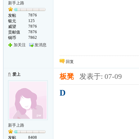
新手上路
7876
发帖
125
银元
7876
威望
7876
贡献值
7862
铜币
加关注
发消息
回复
爱上
板凳
发表于: 07-09
D
新手上路
8408
发帖