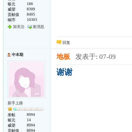
186
银元
8309
威望
8495
贡献值
10303
铜币
加关注
发消息
回复
中本期
地板
发表于: 07-09
谢谢
新手上路
8094
发帖
14
银元
8094
威望
8094
贡献值