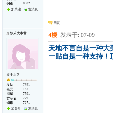
8082
铜币
加关注
发消息
回复
快乐大本营
4楼
发表于: 07-09
天地不言自是一种大
一贴自是一种支持！
新手上路
7791
发帖
165
银元
7791
威望
7791
贡献值
7671
铜币
加关注
发消息