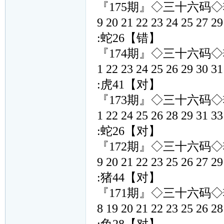
『175期』◇三十六码◇轻舞蚂（01
9 20 21 22 23 24 25 27 2
:蛇26【错】
『174期』◇三十六码◇轻舞蚂（02
1 22 23 24 25 26 29 30 3
:虎41【对】
『173期』◇三十六码◇轻舞蚂（01
1 22 24 25 26 28 29 31 3
:蛇26【对】
『172期』◇三十六码◇轻舞蚂（01
9 20 21 22 23 25 26 27 2
:猪44【对】
『171期』◇三十六码◇轻舞蚂（01
8 19 20 21 22 23 25 26 2