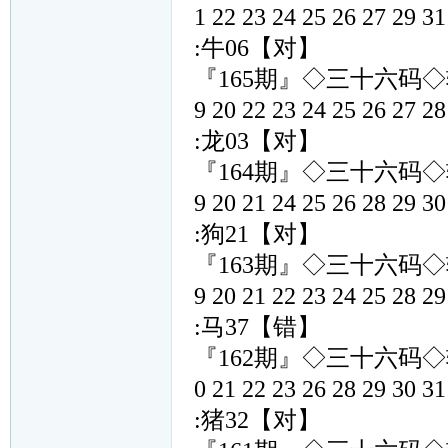
1 22 23 24 25 26 27 29 3
:牛06【对】
『165期』◇三十六码◇轻舞蚂（03
9 20 22 23 24 25 26 27 2
:龙03【对】
『164期』◇三十六码◇轻舞蚂（01
9 20 21 24 25 26 28 29 3
:狗21【对】
『163期』◇三十六码◇轻舞蚂（03
9 20 21 22 23 24 25 28 2
:马37【错】
『162期』◇三十六码◇轻舞蚂（01
0 21 22 23 26 28 29 30 3
:猪32【对】