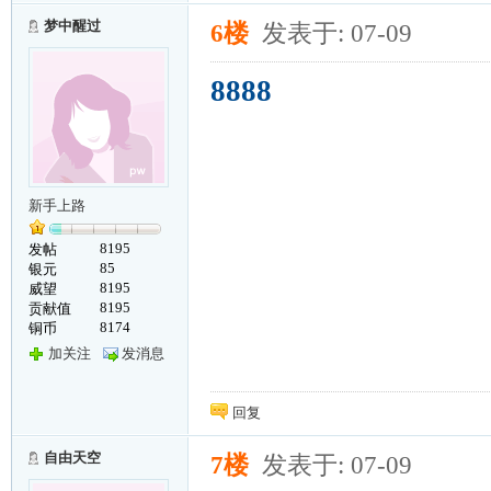
梦中醒过
6楼
发表于: 07-09
8888
新手上路
8195
发帖
85
银元
8195
威望
8195
贡献值
8174
铜币
加关注
发消息
回复
自由天空
7楼
发表于: 07-09