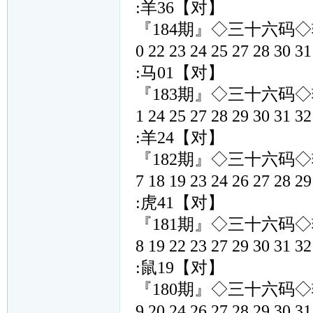
:羊36【对】
『184期』◇三十六码◇轻舞蚂（01
0 22 23 24 25 27 28 30 3
:马01【对】
『183期』◇三十六码◇轻舞蚂（01
1 24 25 27 28 29 30 31 3
:羊24【对】
『182期』◇三十六码◇轻舞蚂（01
7 18 19 23 24 26 27 28 2
:虎41【对】
『181期』◇三十六码◇轻舞蚂（02
8 19 22 23 27 29 30 31 3
:鼠19【对】
『180期』◇三十六码◇轻舞蚂（01
9 20 24 26 27 28 29 30 3