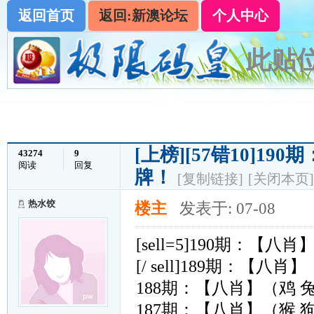
返回首页
返回:新澳论坛
个人中心
此贴位
[上榜]
[57错10]1
43274
9
阅读
回复
牌！
[复制链接]
[关闭本页]
热水饺
楼主
发表于: 07-08
[sell=5]190期：【八肖
[/ sell]189期：【八肖
188期：【八肖】（鸡 兔 
187期：【八肖】（猴 狗 虎