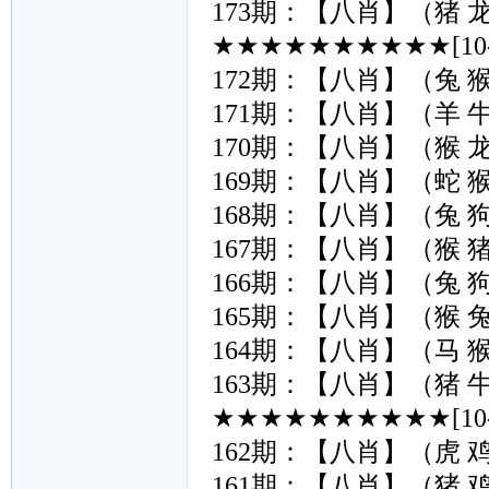
173期：【八肖】（猪 龙 
★★★★★★★★★★[10
172期：【八肖】（兔 猴 
171期：【八肖】（羊 牛 
170期：【八肖】（猴 龙 
169期：【八肖】（蛇 猴 
168期：【八肖】（兔 狗 
167期：【八肖】（猴 猪 
166期：【八肖】（兔 狗 
165期：【八肖】（猴 兔 
164期：【八肖】（马 猴 蛇
163期：【八肖】（猪 牛 
★★★★★★★★★★[10
162期：【八肖】（虎 鸡 
161期：【八肖】（猪 鸡 