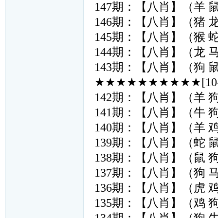
147期：【八肖】（羊 鼠 
146期：【八肖】（猪 龙 
145期：【八肖】（猴 蛇 
144期：【八肖】（龙 马 
143期：【八肖】（狗 鼠 
★★★★★★★★★★[10
142期：【八肖】（羊 狗 
141期：【八肖】（牛 狗 
140期：【八肖】（羊 鸡 蛇
139期：【八肖】（蛇 鼠 
138期：【八肖】（鼠 狗 
137期：【八肖】（狗 马 虎
136期：【八肖】（虎 鸡 
135期：【八肖】（鸡 狗 