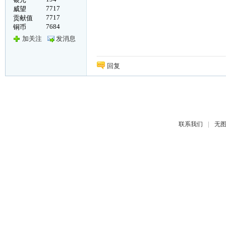
7717
威望
7717
贡献值
7684
铜币
加关注
发消息
回复
|
联系我们
无