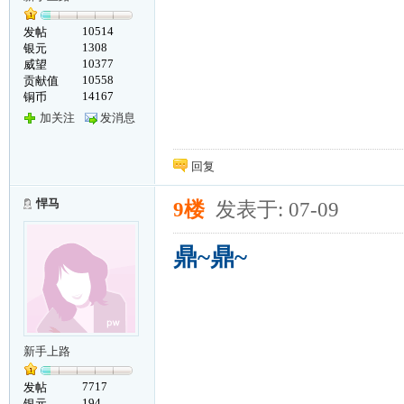
10514
发帖
1308
银元
10377
威望
10558
贡献值
14167
铜币
加关注
发消息
回复
悍马
9楼
发表于: 07-09
鼎~鼎~
新手上路
7717
发帖
194
银元