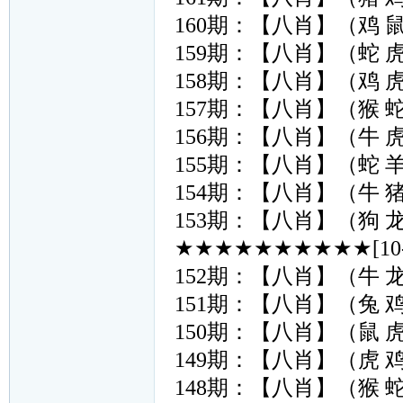
160期：【八肖】（鸡 鼠 
159期：【八肖】（蛇 虎 
158期：【八肖】（鸡 虎 
157期：【八肖】（猴 蛇 
156期：【八肖】（牛 虎 猴
155期：【八肖】（蛇 羊 虎
154期：【八肖】（牛 猪 
153期：【八肖】（狗 龙 
★★★★★★★★★★[10
152期：【八肖】（牛 龙 
151期：【八肖】（兔 鸡 
150期：【八肖】（鼠 虎 马
149期：【八肖】（虎 鸡 
148期：【八肖】（猴 蛇 