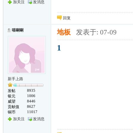
加关注
发消息
回复
嘻唰唰
地板
发表于: 07-09
1
新手上路
8935
发帖
1006
银元
8446
威望
8627
贡献值
11017
铜币
加关注
发消息