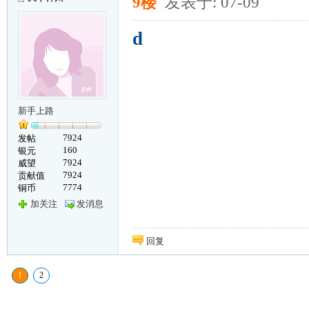
9楼
发表于: 07-09
d
新手上路
7924
发帖
160
银元
7924
威望
7924
贡献值
7774
铜币
加关注
发消息
回复
1
2