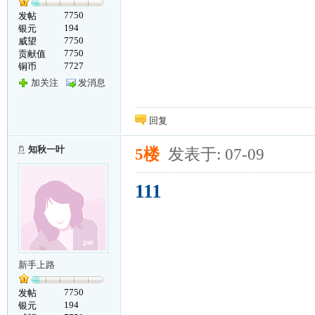
7750
发帖
194
银元
7750
威望
7750
贡献值
7727
铜币
加关注
发消息
回复
知秋一叶
5楼
发表于: 07-09
111
新手上路
7750
发帖
194
银元