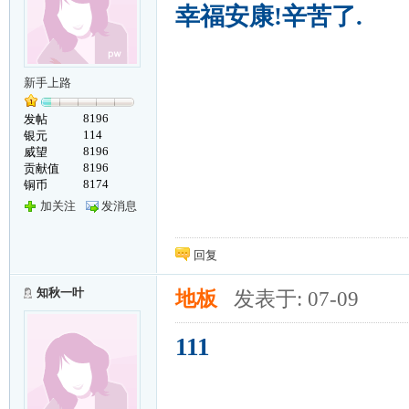
幸福安康!辛苦了.
新手上路
8196
发帖
114
银元
8196
威望
8196
贡献值
8174
铜币
加关注
发消息
回复
知秋一叶
地板
发表于: 07-09
111