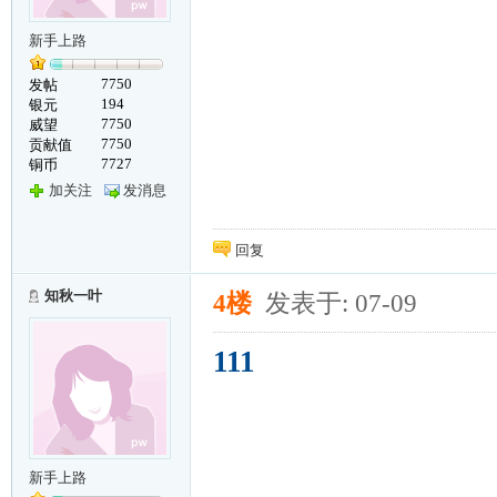
新手上路
7750
发帖
194
银元
7750
威望
7750
贡献值
7727
铜币
加关注
发消息
回复
知秋一叶
4楼
发表于: 07-09
111
新手上路