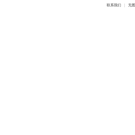
|
联系我们
无