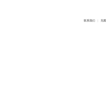
|
联系我们
无