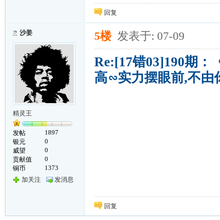
回复
沙姜
5楼
发表于: 07-09
Re:[17错03]1
高∽实力摆眼前,不由
精灵王
1897
发帖
0
银元
0
威望
0
贡献值
1373
铜币
加关注
发消息
回复