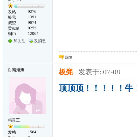
9276
发帖
1391
银元
9074
威望
9255
贡献值
12064
铜币
加关注
发消息
回复
南海涛
板凳
发表于: 07-08
顶顶顶！！！！！牛
精灵王
1564
发帖