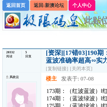
返回首页
返回:新澳论坛
个人中心
此贴位
[资深]
[17错03]1
20332
5
阅读
回复
蓝波准确率超高∽实
[复制链接]
[关闭本页]
风吹云
楼主
发表于: 07-08
173期：（红波蓝波）‖红绿
174期：（蓝波绿波）‖红绿
175期：（蓝波绿波）‖红绿