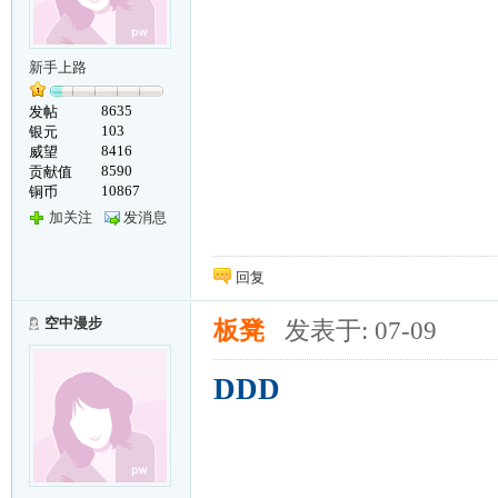
新手上路
8635
发帖
103
银元
8416
威望
8590
贡献值
10867
铜币
加关注
发消息
回复
空中漫步
板凳
发表于: 07-09
DDD