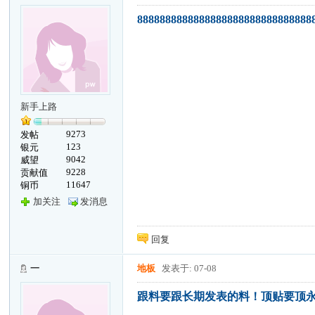
8888888888888888888888888888888
新手上路
9273
发帖
123
银元
9042
威望
9228
贡献值
11647
铜币
加关注
发消息
回复
一
地板
发表于: 07-08
跟料要跟长期发表的料！顶贴要顶