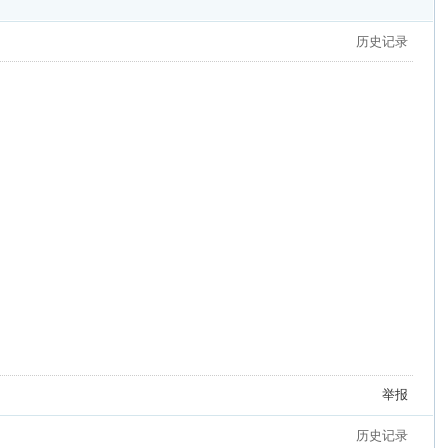
历史记录
举报
历史记录