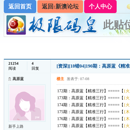
返回首页
返回:新澳论坛
个人中心
此贴
21254
4
[资深]
[18错04]190期：高原蓝
阅读
回复
高原蓝
楼主
发表于: 07-08
172期：高原蓝【精准三行】=====【
{火
173期：高原蓝【精准三行】=====【
{火
174期：高原蓝【精准三行】=====【
{火
175期：高原蓝【精准三行】=====【
{木
176期：高原蓝【精准三行】=====【
{木
177期：高原蓝【精准三行】=====【
{火
新手上路