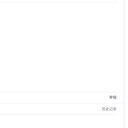
举报
历史记录