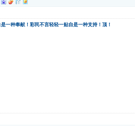
自是一种奉献！彩民不言轻轻一贴自是一种支持！顶！