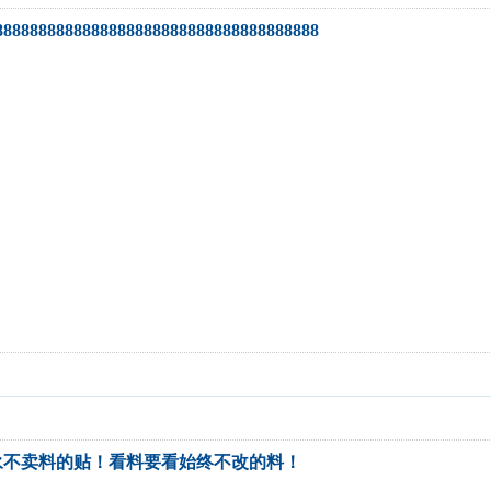
8888888888888888888888888888888888888
永不卖料的贴！看料要看始终不改的料！