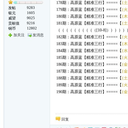
178期：高原蓝【精准三行】=====【
{土
9283
发帖
179期：高原蓝【精准三行】=====【
{火
1605
银元
180期：高原蓝【精准三行】=====【
{木
9025
威望
9216
贡献值
181期：高原蓝【精准三行】=====【
{土
12802
铜币
（（（（（（（（（（[10-8]））））
加关注
发消息
182期：高原蓝【精准三行】=====【
{火
183期：高原蓝【精准三行】=====【
{木
184期：高原蓝【精准三行】=====【
{水
185期：高原蓝【精准三行】=====【
{火
186期：高原蓝【精准三行】=====【
{金
187期：高原蓝【精准三行】=====【
{金
188期：高原蓝【精准三行】=====【
{土
189期：高原蓝【精准三行】=====【
{火
190期：高原蓝【精准三行】=====【
{金
回复