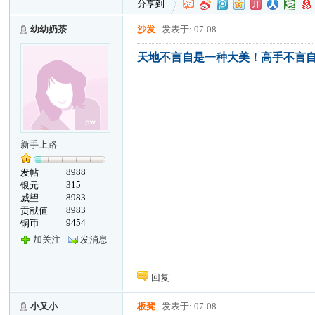
分享到
幼幼奶茶
沙发
发表于: 07-08
天地不言自是一种大美！高手不言
新手上路
8988
发帖
315
银元
8983
威望
8983
贡献值
9454
铜币
加关注
发消息
回复
小又小
板凳
发表于: 07-08