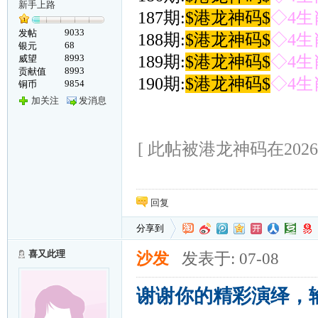
新手上路
187期:
$港龙神码$
◇4生
9033
发帖
188期:
$港龙神码$
◇4生
68
银元
8993
189期:
$港龙神码$
◇4生
威望
8993
贡献值
190期:
$港龙神码$
◇4生
9854
铜币
加关注
发消息
[ 此帖被港龙神码在2026-0
回复
分享到
喜又此理
沙发
发表于: 07-08
谢谢你的精彩演绎，