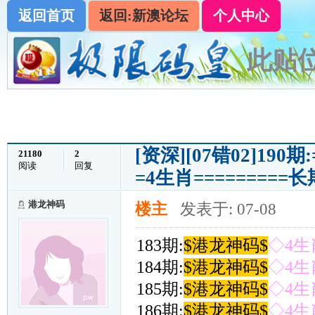
返回首页
返回:新澳论坛
个人中心
此贴位
[资深]
[07错02]190期
21180
2
阅读
回复
=4生肖========
港龙神码
楼主
发表于: 07-08
183期:
$港龙神码$
◇4生
184期:
$港龙神码$
◇4生
185期:
$港龙神码$
◇4生
186期:
$港龙神码$
◇4生