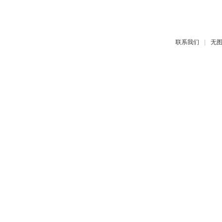
|
联系我们
无