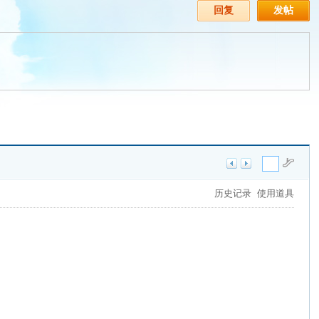
回复
发帖
历史记录
使用道具