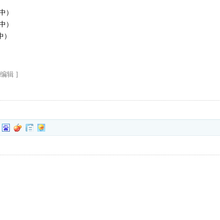
（中）
（中）
中）
新编辑 ]