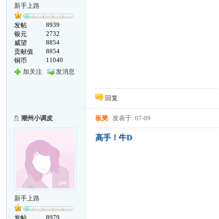
新手上路
8939
发帖
2732
银元
8854
威望
8854
贡献值
11040
铜币
加关注
发消息
回复
潮州小调皮
板凳
发表于: 07-09
高手！牛D
新手上路
8979
发帖