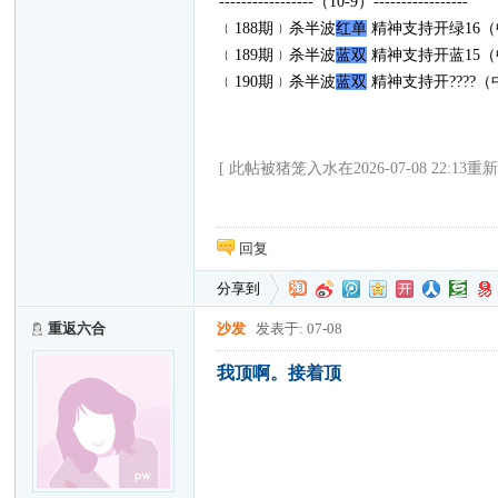
-----------------（10-9）-----------------
﹛188期﹜杀半波
红单
精神支持开绿16
﹛189期﹜杀半波
蓝双
精神支持开蓝15
﹛190期﹜杀半波
蓝双
精神支持开????（
[ 此帖被猪笼入水在2026-07-08 22:13重
回复
分享到
重返六合
沙发
发表于: 07-08
我顶啊。接着顶