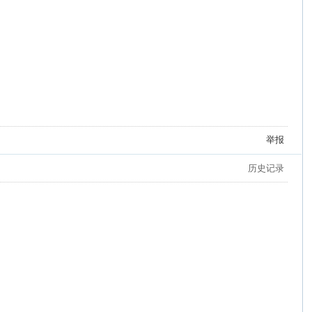
举报
历史记录