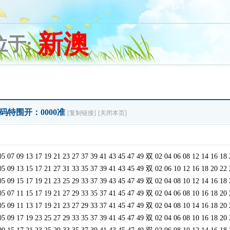
新澳
位于:
36码特围开：0000准
[复制链接]
[关闭本页]
3 17 19 21 23 27 37 39 41 43 45 47 49 双 02 04 06 08 12 14 16 18 2
5 17 21 27 31 33 35 37 39 41 43 45 49 双 02 06 10 12 16 18 20 22 2
7 19 21 23 25 29 33 37 39 43 45 47 49 双 02 04 08 10 12 14 16 18 2
5 17 19 21 27 29 33 35 37 41 45 47 49 双 02 04 06 08 10 16 18 20 2
3 17 19 21 23 27 29 33 37 41 45 47 49 双 02 04 08 10 14 16 18 20 2
9 23 25 27 29 33 35 37 39 41 45 47 49 双 02 04 06 08 10 16 18 20 2