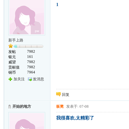
1
新手上路
7982
发帖
161
银元
7982
威望
7982
贡献值
7964
铜币
加关注
发消息
回复
开始的地方
板凳
发表于: 07-08
我很喜欢,太精彩了