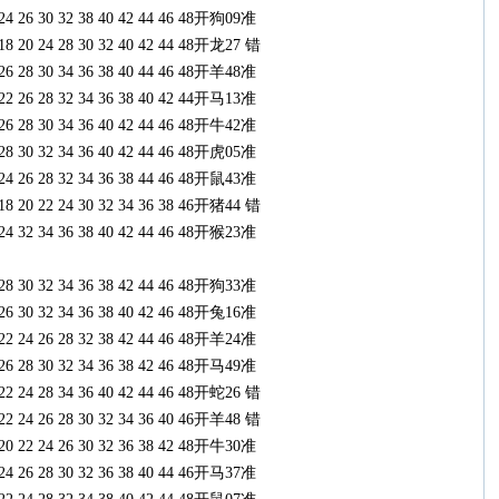
4 26 30 32 38 40 42 44 46 48开狗09准
8 20 24 28 30 32 40 42 44 48开龙27 错
6 28 30 34 36 38 40 44 46 48开羊48准
2 26 28 32 34 36 38 40 42 44开马13准
6 28 30 34 36 40 42 44 46 48开牛42准
8 30 32 34 36 40 42 44 46 48开虎05准
4 26 28 32 34 36 38 44 46 48开鼠43准
8 20 22 24 30 32 34 36 38 46开猪44 错
4 32 34 36 38 40 42 44 46 48开猴23准
8 30 32 34 36 38 42 44 46 48开狗33准
6 30 32 34 36 38 40 42 46 48开兔16准
2 24 26 28 32 38 42 44 46 48开羊24准
6 28 30 32 34 36 38 42 46 48开马49准
2 24 28 34 36 40 42 44 46 48开蛇26 错
2 24 26 28 30 32 34 36 40 46开羊48 错
0 22 24 26 30 32 36 38 42 48开牛30准
4 26 28 30 32 36 38 40 44 46开马37准