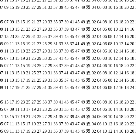
7 19 21 23 25 27 29 31 33 35 37 41 43 双 04 06 08 10 12 16 18 20 2
9 23 25 27 29 31 33 37 39 43 45 47 49 双 04 06 08 10 16 18 20 22 2
3 15 19 21 27 29 33 35 37 39 41 45 49 双 02 04 08 10 16 18 20 22 2
5 21 23 25 27 29 33 35 37 39 43 47 49 双 02 04 06 08 10 12 14 16 1
5 27 29 31 33 35 37 39 41 43 45 47 49 双 02 04 06 08 12 14 16 20 2
3 15 19 21 23 25 29 31 33 35 37 41 49 双 02 04 06 08 10 12 14 20 2
5 19 23 25 27 29 31 33 37 39 45 47 49 双 02 04 06 10 12 14 16 18 2
5 19 21 25 29 33 35 37 41 43 45 47 49 双 02 06 08 10 12 14 16 18 2
3 15 19 23 25 27 29 33 37 39 41 43 47 双 02 04 06 10 16 18 20 22 2
5 19 21 25 27 29 31 33 37 41 43 47 49 双 02 06 08 10 12 14 16 18 2
5 17 19 21 25 29 31 33 35 37 41 43 45 双 02 04 06 08 12 14 16 18 2
9 21 25 27 29 31 35 39 41 43 45 47 49 双 02 04 06 08 12 16 18 24 2
9 23 25 27 29 33 37 39 41 43 45 47 49 双 02 06 08 10 16 18 20 22 2
1 13 17 19 21 23 25 29 31 33 41 45 47 双 02 04 06 10 14 16 18 20 2
7 19 21 23 25 27 29 31 35 37 39 43 49 双 04 06 08 10 14 18 20 22 2
3 15 17 19 23 27 31 33 37 39 43 47 49 双 04 06 10 12 16 18 20 22 2
3 17 19 23 27 29 31 35 37 39 41 43 45 双 02 04 10 12 14 16 18 20 2