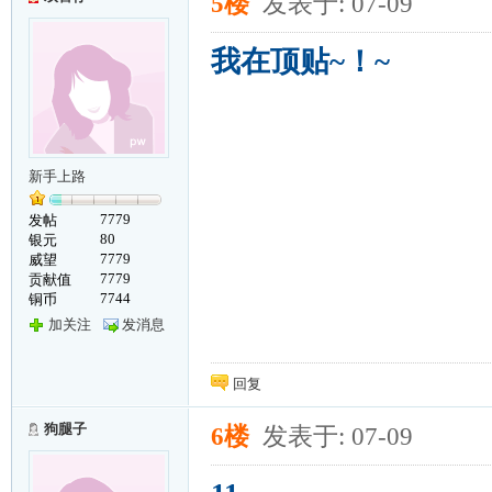
5楼
发表于: 07-09
我在顶贴~！~
新手上路
7779
发帖
80
银元
7779
威望
7779
贡献值
7744
铜币
加关注
发消息
回复
狗腿子
6楼
发表于: 07-09