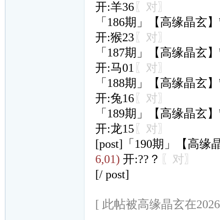
开:羊36
〖对〗
「186期」【高缘晶玄】
开:猴23
〖对〗
「187期」【高缘晶玄】
开:马01
〖对〗
「188期」【高缘晶玄】
开:兔16
〖对〗
「189期」【高缘晶玄】
开:龙15
〖对〗
[post]「190期」【高
6,01)
开:??？
〖对〗
[/ post]
[ 此帖被高缘晶玄在2026-0