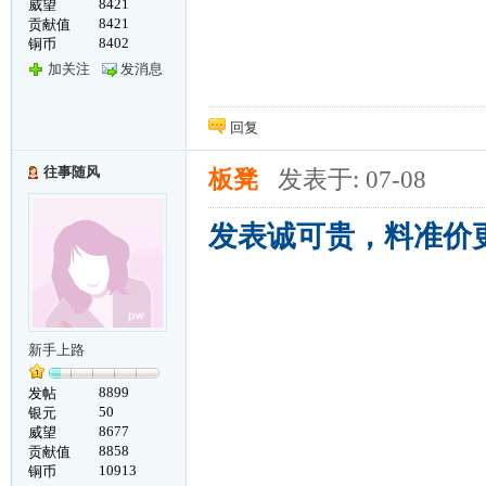
8421
威望
8421
贡献值
8402
铜币
加关注
发消息
回复
往事随风
板凳
发表于: 07-08
发表诚可贵，料准价
新手上路
8899
发帖
50
银元
8677
威望
8858
贡献值
10913
铜币