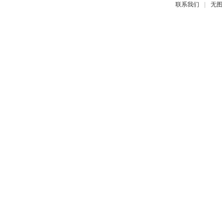
|
联系我们
无