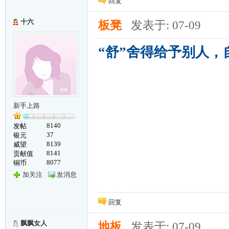
回复
十六
板凳
发表于: 07-09
“舒”舍得给予别人，
新手上路
8140
发帖
37
银元
8139
威望
8141
贡献值
8077
铜币
加关注
发消息
回复
飘飘女人
地板
发表于: 07-09