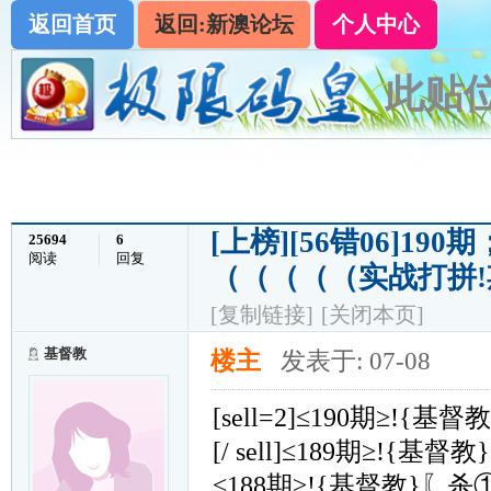
返回首页
返回:新澳论坛
个人中心
此贴位
[上榜]
[56错06]19
25694
6
阅读
回复
（（（（（实战打拼
[复制链接]
[关闭本页]
基督教
楼主
发表于: 07-08
[sell=2]≤190期≥!{
[/ sell]≤189期≥!{
≤188期≥!{基督教}〖杀