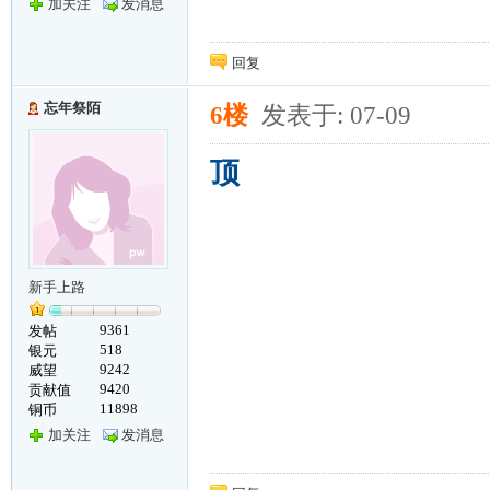
加关注
发消息
回复
忘年祭陌
6楼
发表于: 07-09
顶
新手上路
9361
发帖
518
银元
9242
威望
9420
贡献值
11898
铜币
加关注
发消息