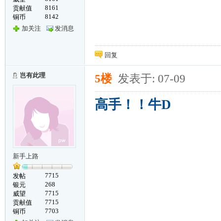
8161
贡献值
8142
铜币
加关注
发消息
回复
岂有此理
5楼
发表于: 07-09
高手！！牛D
新手上路
7715
发帖
268
银元
7715
威望
7715
贡献值
7703
铜币