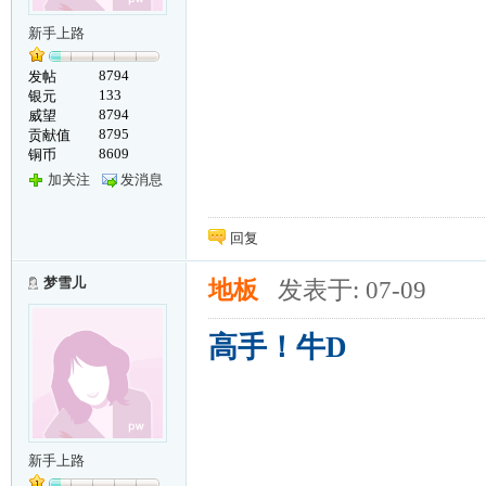
新手上路
8794
发帖
133
银元
8794
威望
8795
贡献值
8609
铜币
加关注
发消息
回复
梦雪儿
地板
发表于: 07-09
高手！牛D
新手上路