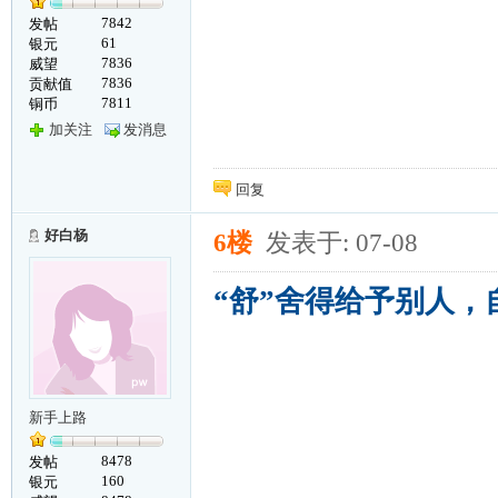
7842
发帖
61
银元
7836
威望
7836
贡献值
7811
铜币
加关注
发消息
回复
好白杨
6楼
发表于: 07-08
“舒”舍得给予别人，
新手上路
8478
发帖
160
银元