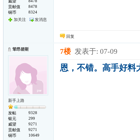
8478
威望
8478
贡献值
8324
铜币
加关注
发消息
回复
荤昂碧斯
7楼
发表于: 07-09
恩，不错。高手好料
新手上路
9328
发帖
299
银元
9271
威望
9271
贡献值
10649
铜币