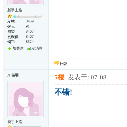
新手上路
8469
发帖
91
银元
8467
威望
8467
贡献值
8324
铜币
加关注
发消息
回复
轻羽
5楼
发表于: 07-08
不错!
新手上路