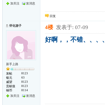
加关注
发消息
回复
怀化游子
4楼
发表于: 07-09
好啊，，不错、、、
新手上路
8123
发帖
63
银元
8123
威望
8123
贡献值
8114
铜币
加关注
发消息