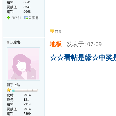
8641
威望
8641
贡献值
9668
铜币
加关注
发消息
回复
天堂客
地板
发表于: 07-09
☆☆看帖是缘☆中奖
新手上路
7914
发帖
131
银元
7914
威望
7914
贡献值
7899
铜币