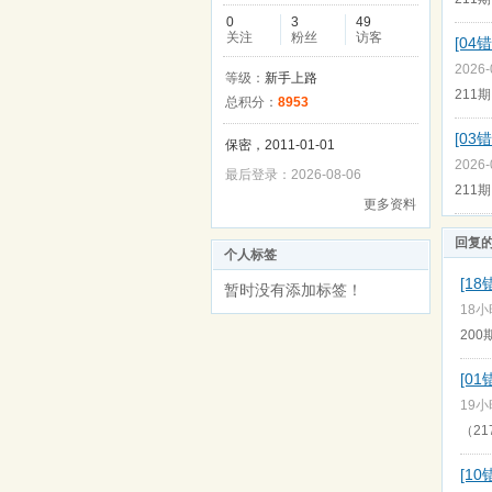
0
3
49
关注
粉丝
访客
[04
2026
等级：
新手上路
211
总积分：
8953
[03
保密，2011-01-01
2026
最后登录：2026-08-06
211
更多资料
回复
个人标签
[18
暂时没有添加标签！
18小
200
[0
19小
（2
[1