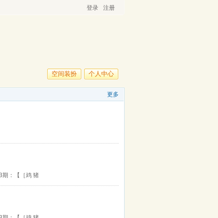
登录
注册
空间装扮
个人中心
更多
13期：【［鸡 猪
13期：【［鸡 猪