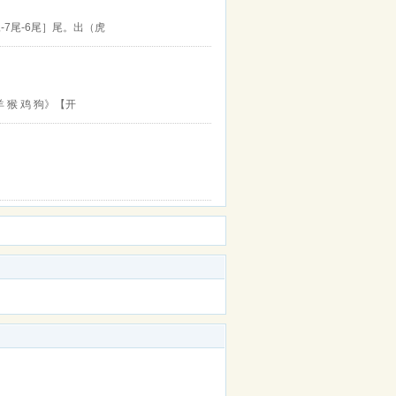
尾-7尾-6尾］尾。出（虎
羊 猴 鸡 狗》【开